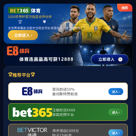
365英国上市公司(CHN-VIP认证)官网|Official
Website
提示：访问地址无效，allen-bradley-powerflex-700-
20bd600u0annnnc0找不到对应的栏目！
首页
关闭此页