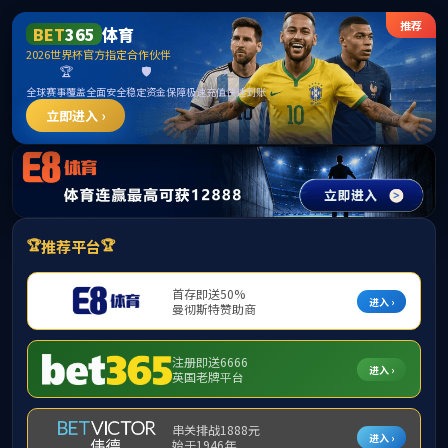
365英国上市公司(CHN-VIP认证)官网|Official
Website
提示：访问地址无效，allen-bradley-powerflex-700-20bd5p0a0aynanc0
找不到对应的栏目！
首页
关闭此页