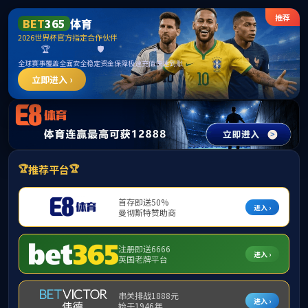
365英国上市公司(CHN-VIP认证)官网|Official
Website
提示：访问地址无效，allen-bradley-powerflex-700-20bd052a0aynanc0
找不到对应的栏目！
首页
关闭此页