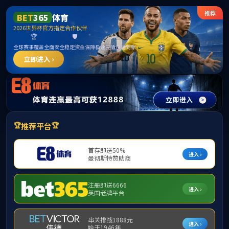
365英国上市公司(CHN-VIP认证)官网|Official
Website
提示：访问地址无效，allen-bradley-powerflex-700-20bb9p6a0aynbnc0
找不到对应的栏目！
首页
关闭此页