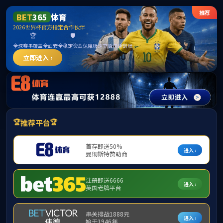
365英国上市公司(CHN-VIP认证)官网|Official
Website
提示：访问地址无效，allen-bradley-powerflex-700-20bb022a0aynbnc1
找不到对应的栏目！
首页
关闭此页