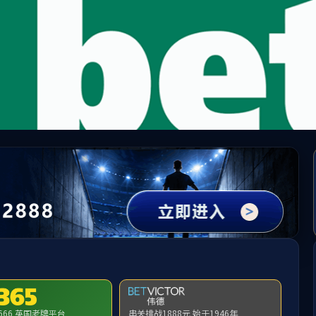
65英国上市公司(CHN-VIP认证)官网|Official Websi
址无效，allen-bradley-powerflex-70-20ae9p0a0aynnnc0找不
首页
关闭此页