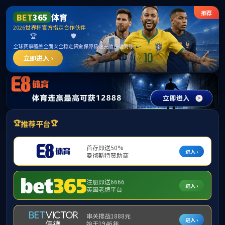
365英国上市公司(CHN-VIP认证)官网|Official
Website
提示：访问地址无效，allen-bradley-powerflex-70-20ae2p7f0aynnnc0
找不到对应的栏目！
首页
关闭此页