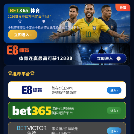
365英国上市公司(CHN-VIP认证)官网|Official
Website
提示：访问地址无效，allen-bradley-powerflex-70-20ae032c3aynnnc0
找不到对应的栏目！
首页
关闭此页