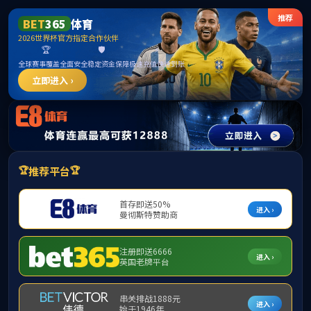
365英国上市公司(CHN-VIP认证)官网|Official
Website
提示：访问地址无效，allen-bradley-powerflex-70-20ad014a0aynanc0
找不到对应的栏目！
首页
关闭此页