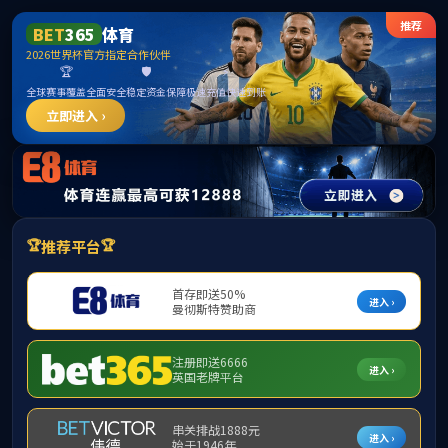
365英国上市公司(CHN-VIP认证)官网|Official
Website
提示：访问地址无效，allen-bradley-powerflex-70-20ab042a0aynanc0
找不到对应的栏目！
首页
关闭此页