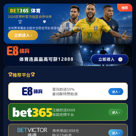
365英国上市公司(CHN-VIP认证)官网|Official
Website
提示：访问地址无效，allen-bradley-powerflex-400-22c-d060a103找不
到对应的栏目！
首页
关闭此页