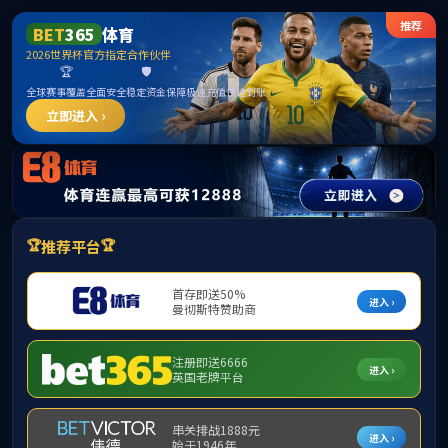
365英国上市公司(CHN-VIP认证)官网|Official
Website
提示：访问地址无效，allen-bradley-powerflex-400-22c-d030h103找不
到对应的栏目！
首页
关闭此页