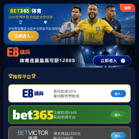
365英国上市公司(CHN-VIP认证)官网|Official
Website
提示：访问地址无效，allen-bradley-powerflex-400-22c-d012h103找不
到对应的栏目！
首页
关闭此页