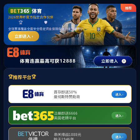
365英国上市公司(CHN-VIP认证)官网|Official
Website
提示：访问地址无效，allen-bradley-powerflex-400-22c-d010n103找不
到对应的栏目！
首页
关闭此页