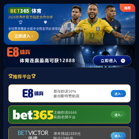
365英国上市公司(CHN-VIP认证)官网|Official
Website
提示：访问地址无效，allen-bradley-powerflex-4-22a-d1p4f104找不到
对应的栏目！
首页
关闭此页