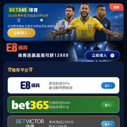
365英国上市公司(CHN-VIP认证)官网|Official
Website
提示：访问地址无效，allen-bradley-powerflex-4-22a-b4p5f104找不到
对应的栏目！
首页
关闭此页