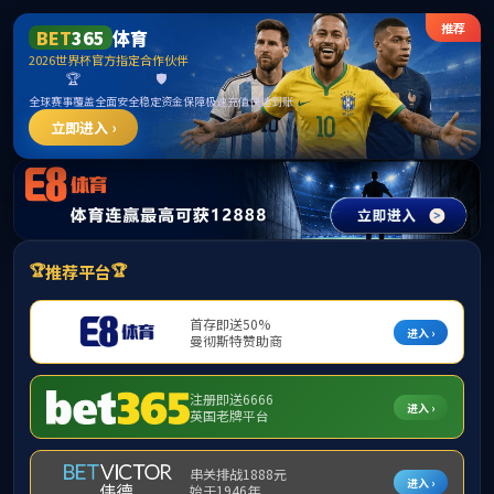
365英国上市公司(CHN-VIP认证)官网|Official
Website
提示：访问地址无效，allen-bradley-powerflex-4-22a-b017h204找不到
对应的栏目！
首页
关闭此页