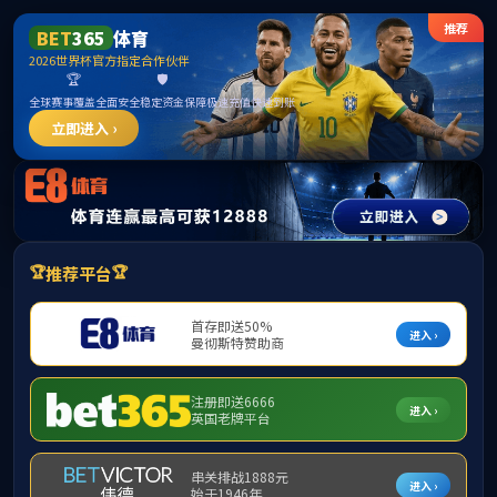
365英国上市公司(CHN-VIP认证)官网|Official
Website
提示：访问地址无效，allen-bradley-powerflex-4-22a-a2p3f104找不到
对应的栏目！
首页
关闭此页