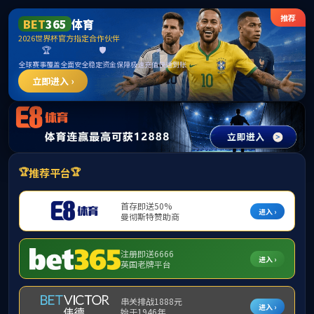
365英国上市公司(CHN-VIP认证)官网|Official
Website
提示：访问地址无效，allen-bradley-powerflex-4-22a-a2p1n113找不到
对应的栏目！
首页
关闭此页