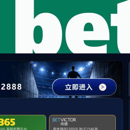
65英国上市公司(CHN-VIP认证)官网|Official Websi
提示：访问地址无效，allen-bradley-1305-aa04a-fr找不到对应的栏目！
首页
关闭此页