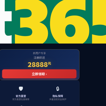
te
目！