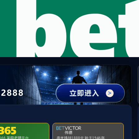
65英国上市公司(CHN-VIP认证)官网|Official Websi
示：访问地址无效，2024/0606/c10822a346233/http:找不到对应的栏
首页
关闭此页